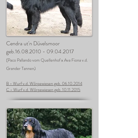
Cendra ut'n Düvelsmoor
geb.16.08.2010 -
09.04.2017
(Paco Pallando vom Quellenhof x Ava Fiona v.d.
Grander Tannen)
B - Wurf v.d. Wörpewiesen geb. 06.10.2014
C - Wurf v.d. Wörpewiesen geb. 10.11.2015