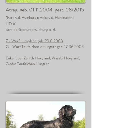
Atreju geb.
01.11.2004
gest. 08/2015
(Faro v.d. Asseburg x Velia v.d. Hanseaten)
HD A1
Schilddrüsenuntersuchung o. B.
Z - Wurf Hovyland geb.
29.0.2008
G - Wurf Teufelchen v.Husgritt geb.
17.06.2008
Enkel über Zenith Hovyland, Wasabi Hovyland,
Gladys Teufelchen Husgritt