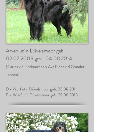
Arven ut' n Düvelsmoor geb.
02.07.2008
gest.
04.08.2014
(Carlos v.d. Endmoräne x Ava Fiona v.d Grander
Tannen)
D - Wurf ut'n Düvelsmoor geb. 20.08.2011
F - Wurf ut'n Düvelsmoor geb. 29.06.2013