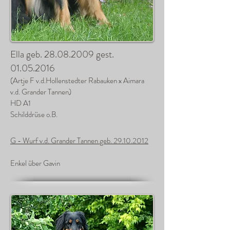
Ella geb.
28.08.2009
gest.
01.05.2016
(Artje F v.d.Hollenstedter Rabauken x Aimara
v.d. Grander Tannen)
HD A1
Schilddrüse o.B.
G - Wurf v.d. Grander Tannen
geb. 29.10.2012
Enkel über Gavin