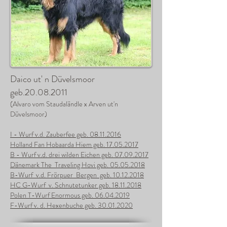
Daico ut' n Düvelsmoor
geb.20.08.2011
(Alvaro vom Staudaländle x Arven ut'n
Düvelsmoor)
I - Wurf v.d. Zauberfee geb. 08.11.2016
Holland Fan Hobaarda Hiem geb. 17.05.2017
B - Wurf v.d. drei wilden Eichen geb. 07.09.2017
Dänemark
The Traveling Hovi geb.
05.05.2018
B-Wurf v.d. Frörpuer
Bergen geb. 10.12.2018
HC G-Wurf v. Schnutetunker geb.
18.11.2018
Polen T-Wurf Enormous geb.
06.04.2019
F-Wurf v. d. Hexenbuche geb.
30.01.2020