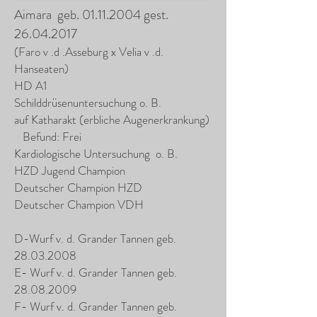
Aimara geb.
01.11.2004
gest.
26.04.2017
(Faro v .d .Asseburg x Velia v .d.
Hanseaten)
HD A1
Schilddrüsenuntersuchung o. B.
auf Katharakt (erbliche Augenerkrankung)
Befund: Frei
Kardiologische Untersuchung o. B.
HZD Jugend Champion
Deutscher Champion HZD
Deutscher Champion VDH
D-Wurf v. d. Grander Tannen geb.
28.03.2008
E- Wurf v. d. Grander Tannen geb.
28.08.2009
F- Wurf v. d. Grander Tannen geb.