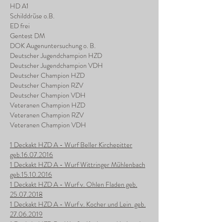
HD A1
Schilddrüse o.B.
ED frei
Gentest DM
DOK Augenuntersuchung o. B.
Deutscher Jugendchampion HZD
Deutscher Jugendchampion VDH
Deutscher Champion HZD
Deutscher Champion RZV
Deutscher Champion VDH
Veteranen Champion HZD
Veteranen Champion RZV
Veteranen Champion VDH
1 Deckakt HZD A - Wurf Beller Kirchepitter
geb.16.07.2016
1 Deckakt HZD A - Wurf Wittringer Mühlenbach
geb.15.10.2016
1 Deckakt HZD A - Wurf v. Ohlen Fladen geb.
25.07.2018
1 Deckakt HZD A - Wurf v. Kocher und Lein geb.
27.06.2019