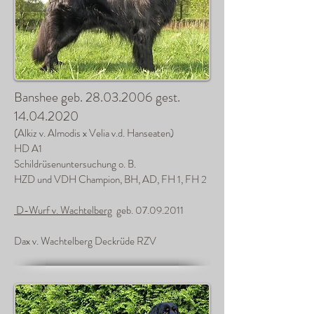
Banshee geb.
28.03.2006
gest.
14.04.2020
(Alkiz v. Almodis x Velia v.d. Hanseaten)
HD A1
Schildrüsenuntersuchung o. B.
HZD und VDH Champion, BH, AD, FH 1, FH 2
D-Wurf v. Wachtelberg
geb.
07.09.2011
Dax v. Wachtelberg Deckrüde RZV