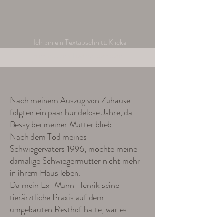
Ich bin ein Textabschnitt. Klicke
hier, um den Text zu bearbeiten.
Nach meinem Auszug von Zuhause
folgten ein paar hundelose Jahre, da
Bessy bei meiner Mutter blieb.
Nach dem Tod meines
Schwiegervaters 1996, mochte meine
damalige Schwiegermutter nicht mehr
in ihrem Haus leben.
Da mein Ex-Mann Henrik seine
tierärztliche Praxis auf dem
umgebauten Resthof hatte, war es