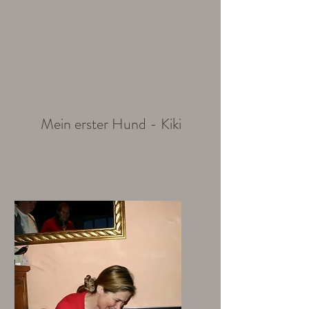
Mein erster Hund - Kiki
Ich bin ein Textabschnitt. Klicke
hier, um den Text zu bearbeiten.