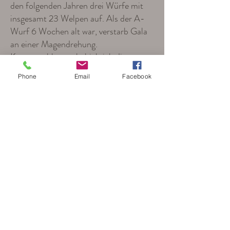
den folgenden Jahren drei Würfe mit
insgesamt 23 Welpen auf. Als der A-
Wurf 6 Wochen alt war, verstarb Gala
an einer Magendrehung.
Kurzentschlossen behielt ich die
einzige schwarzmarkene Hündin aus
Phone
Email
Facebook
dem Wurf. Aimara schenkte im D-, E-
und F-Wurf 26 Welpen das Leben.
Von meinen Plan aus Maras letztem
Wurf eine Hündin zu behalten, hatte
ich mich mit der Geburt des E-Wurfs
eigentlich verabschiedet. Die kleine
Ella hatte sich aber ganz schnell in
mein Herz geschlichen. Trotzdem
brauchte es etwas Überredungskunst,
bis sie bleiben durfte. Auch sie hat ihre
zuchtzulassenden Prüfungen
bestanden, so dass im Oktober 2012