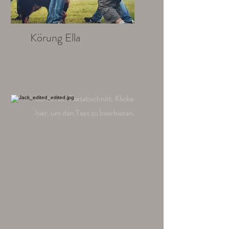
Körung Ella
Ich bin ein Textabschnitt. Klicke
hier, um den Text zu bearbeiten.