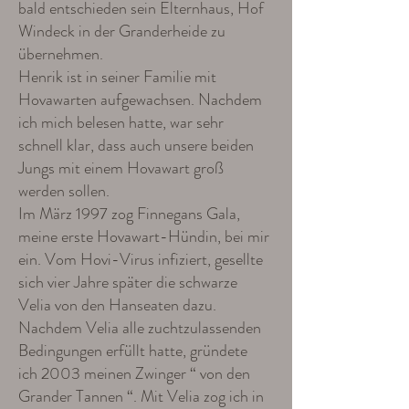
bald entschieden sein Elternhaus, Hof
Windeck in der Granderheide zu
übernehmen.
Henrik ist in seiner Familie mit
Hovawarten aufgewachsen. Nachdem
ich mich belesen hatte, war sehr
schnell klar, dass auch unsere beiden
Jungs mit einem Hovawart groß
werden sollen.
Im März 1997 zog Finnegans Gala,
meine erste Hovawart-Hündin, bei mir
ein. Vom Hovi-Virus infiziert, gesellte
sich vier Jahre später die schwarze
Velia von den Hanseaten dazu.
Nachdem Velia alle zuchtzulassenden
Bedingungen erfüllt hatte, gründete
ich 2003 meinen Zwinger “ von den
Grander Tannen “. Mit Velia zog ich in