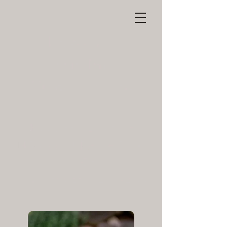
Hovawarte
von den
Grander Tannen
Hovawartzucht in der
HZD e.V. / VDH / FCI seit
2004
www.hovawart-grande.com