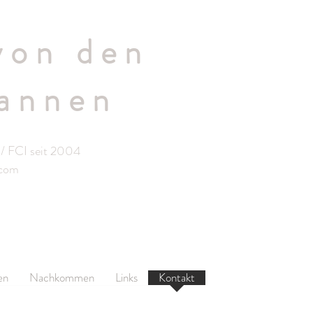
von den
annen
/ FCI seit 2004
.com
en
Nachkommen
Links
Kontakt