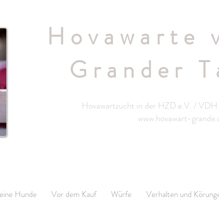
Hovawarte 
Grander T
Hovawartzucht in der HZD e.V. / VDH 
www.hovawart-grande
eine Hunde
Vor dem Kauf
Würfe
Verhalten und Körung