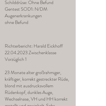
Schilddrüse: Ohne Befund
Gentest SOD1: N/DM
Augenerkrankungen
ohne Befund
Richterbericht: Harald Eickhoff
22.04.2023
Zwischenklasse
Vorzüglich 1
23 Monate alter großrahmiger,
kräftiger, korrekt gestreckter Rüde,
blond mit ausdrucksvollem
Rüdenkopf, dunkles Auge,
Wechselnase, VH und HH korrekt
gestellt und gewinkelt. Sehr