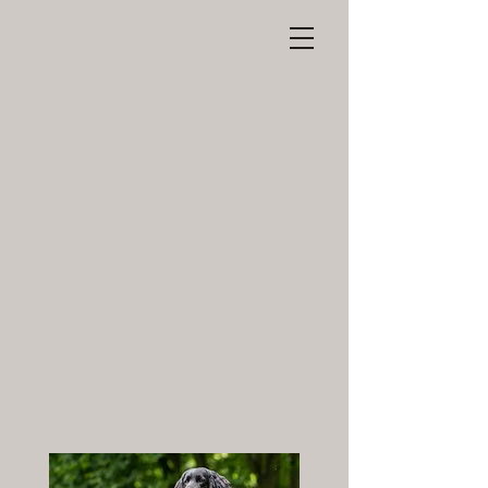
Hovawarte
von den
Grander Tannen
Hovawartzucht in der
HZD e.V. / VDH / FCI seit
2004
www.hovawart-grande.com